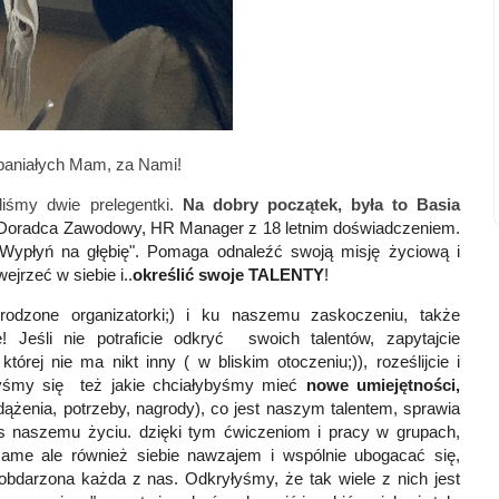
spaniałych Mam, za Nami!
liśmy dwie prelegentki.
Na dobry początek, była to Basia
 Doradca Zawodowy,
HR Manager z 18 letnim doświadczeniem
.
"Wypłyń na głębię". Pomaga odnaleźć swoją misję życiową i
rzeć w siebie i..
określić swoje TALENTY
!
dzone organizatorki;) i ku naszemu zaskoczeniu, także
! Jeśli nie potraficie odkryć swoich talentów, zapytajcie
órej nie ma nikt inny ( w bliskim otoczeniu;)), roześlijcie i
łyśmy się też jakie chciałybyśmy mieć
nowe umiejętności,
dążenia, potrzeby, nagrody), co jest naszym talentem, sprawia
s naszemu życiu. dzięki tym ćwiczeniom i pracy w grupach,
ame ale również siebie nawzajem i wspólnie ubogacać się,
 obdarzona każda z nas. Odkryłyśmy, że tak wiele z nich jest