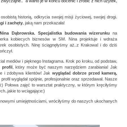
wyczajne.." a warto je w końcu docenić i zrobić z nich użytek,
sobistą historią, odkrycia swojej misji życiowej, swojej drogi.
gi i zachęty
, jaką nam przekazała!
Nina Dąbrowska. Specjalistka budowania wizerunku
na
renerka kobiecych biznesów w SM. Nina projektuje i wdraża
arek osobistych. Ninę ściągnęłyśmy aż..z Krakowa! i do dziś
ończył.
al mediów i pięknego Instagrama. Krok po kroku, od podstaw,
profil
, który może być naszym narzędziem zarabiania! Jak
ale i zdobywa klientów! Jak
wyglądać dobrze przed kamerą,
profil wyglądał spójnie, profesjonalnie oraz sprzedawał. Nasze
:) Połowa zajęć to warsztat praktyczny, w którym kręciłyśmy
Och..jakie to wciągające:)
z nowymi umiejętnościami, wróciłyśmy do naszych ukochanych