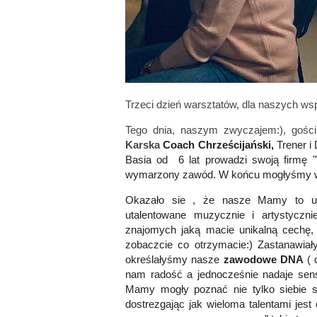
Trzeci dzień warsztatów, dla naszych w
Tego dnia, naszym zwyczajem:), gości
Karska
Coach Chrześcijański,
Trener i
Basia od 6 lat prowadzi swoją firmę 
wymarzony zawód. W końcu mogłyśmy wej
Okazało sie , że nasze Mamy to uro
utalentowane muzycznie i artystycznie
znajomych jaką macie unikalną cechę, kt
zobaczcie co otrzymacie:) Zastanawia
określałyśmy nasze
zawodowe DNA
( 
nam radość a jednocześnie nadaje sen
Mamy mogły poznać nie tylko siebie s
dostrezgając jak wieloma talentami jest