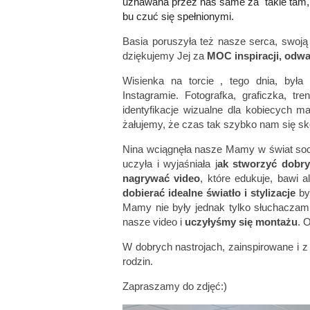
uznawana przez nas same za" takie tam, z
bu czuć się spełnionymi.
Basia poruszyła też nasze serca, swoją o
dziękujemy Jej za
MOC inspiracji, odwa
Wisienka na torcie , tego dnia, była
Instagramie. Fotografka, graficzka, t
identyfikacje wizualne dla kobiecych m
żałujemy, że czas tak szybko nam się sk
Nina wciągnęła nasze Mamy w świat soci
uczyła i wyjaśniała j
ak stworzyć dobry 
nagrywać video
, które edukuje, bawi 
dobierać idealne światło i stylizacje
by 
Mamy nie były jednak tylko słuchaczami
nasze video i
uczyłyśmy się montażu
. 
W dobrych nastrojach, zainspirowane i 
rodzin.
Zapraszamy do zdjęć:)