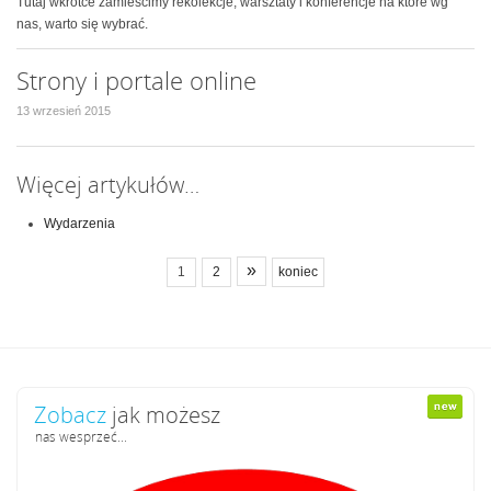
Tutaj wkrótce zamieścimy rekolekcje, warsztaty i konferencje na które wg
nas, warto się wybrać.
Strony i portale online
13 wrzesień 2015
Więcej artykułów…
Wydarzenia
»
1
2
koniec
Zobacz
jak możesz
nas wesprzeć...