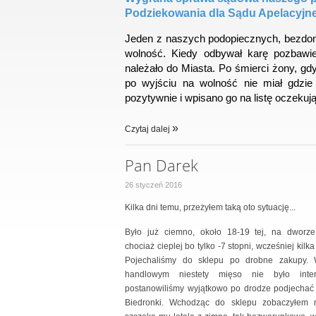
Podziekowania dla Sądu Apelacyjn
Jeden z naszych podopiecznych, bezd
wolność. Kiedy odbywał karę pozbawien
należało do Miasta. Po śmierci żony, gd
po wyjściu na wolność nie miał gdzie
pozytywnie i wpisano go na listę oczekuj
Czytaj dalej
Pan Darek
26 styczeń 2016
Kilka dni temu, przeżyłem taką oto sytuację...
Było już ciemno, około 18-19 tej, na dworze
chociaż cieplej bo tylko -7 stopni, wcześniej kilka
Pojechaliśmy do sklepu po drobne zakupy.
handlowym niestety mięso nie było inter
postanowiliśmy wyjątkowo po drodze podjechać
Biedronki. Wchodząc do sklepu zobaczyłem 