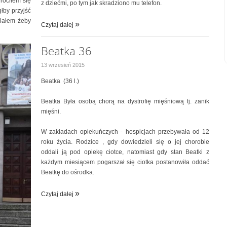
róciłem się
z dziećmi, po tym jak skradziono mu telefon.
łby przyjść
ziałem żeby
Czytaj dalej
Beatka 36
13 wrzesień 2015
Beatka (36 l.)
Beatka Była osobą chorą na dystrofię mięśniową tj. zanik
mięśni.
W zakładach opiekuńczych - hospicjach przebywała od 12
roku życia. Rodzice , gdy dowiedzieli się o jej chorobie
oddali ją pod opiekę ciotce, natomiast gdy stan Beatki z
każdym miesiącem pogarszał się ciotka postanowiła oddać
Beatkę do ośrodka.
Czytaj dalej