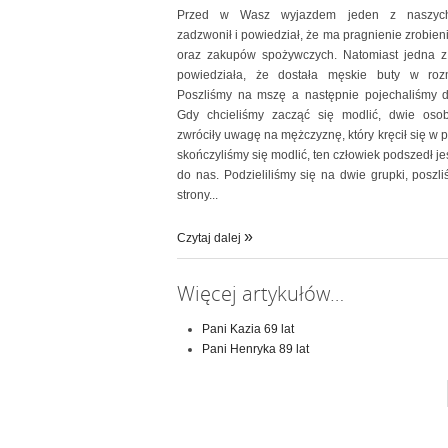
Przed w Wasz wyjazdem jeden z naszyc
zadzwonił i powiedział, że ma pragnienie zrobien
oraz zakupów spożywczych. Natomiast jedna z
powiedziała, że dostała męskie buty w roz
Poszliśmy na mszę a następnie pojechaliśmy d
Gdy chcieliśmy zacząć się modlić, dwie oso
zwróciły uwagę na mężczyznę, który kręcił się w 
skończyliśmy się modlić, ten człowiek podszedł je
do nas. Podzieliliśmy się na dwie grupki, poszl
strony...
Czytaj dalej
Więcej artykułów…
Pani Kazia 69 lat
Pani Henryka 89 lat