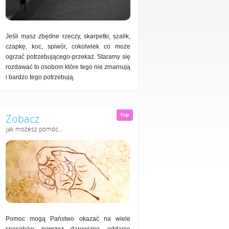
Jeśli masz zbędne rzeczy, skarpetki, szalik,
czapkę, koc, spiwór, cokolwiek co może
ogrzać potrzebującego-przekaż. Staramy się
rozdawać to osobom które tego nie zmarnują
i bardzo tego potrzebują.
Zobacz
jak możesz pomóc...
Pomoc mogą Państwo okazać na wiele
sposobów, poprzez darowiznę, oddanie