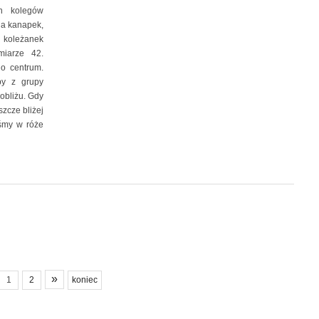
h kolegów
ia kanapek,
 koleżanek
miarze 42.
o centrum.
by z grupy
pobliżu. Gdy
szcze bliżej
iśmy w róże
»
1
2
koniec