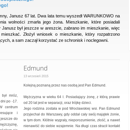
ego!
omny, Janusz 67 lat. Dwa lata temu wyszedł WARUNKOWO na
ia wolności zmarła jego żona. Mieszkanie, które posiadali
y Janusz był jeszcze w areszcie, zabrano im mieszkanie, więc
 mieszkać. Złożył wniosek o mieszkanie, który rozpatrzono
ących, a sam zaczął korzystać ze schronisk i noclegowni.
Edmund
13 wrzesień 2015
Kolejną poznaną przez nas osobą jest Pan Edmund.
 był mróz,
Mężczyzna w wieku 64 l. Posiadający żonę, z którą prawie
 dni po -17.
od 20 lat jest w separacji, oraz trójkę dzieci.
 W centrum
Jego rodzina została w pod Wrocławskiej wsi. Pan Edmund
esujące i
przyjechał do Warszawy, gdy oddał cały swój majątek żonie,
 jeszcze do
w tym dom. Kłótnie wygrały, nieporozumienie, złość, a nawet
mężczyznę,
nienawiść do siebie wzajemnie. Na długi czas stracił kontakt