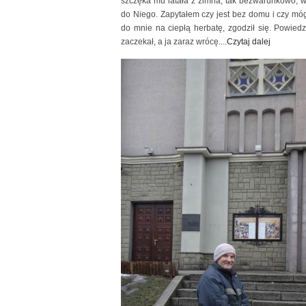
szczęka mu latała z zimna, tak bezwarunkowo, w
do Niego. Zapytałem czy jest bez domu i czy móg
do mnie na ciepłą herbatę, zgodził się. Powied
zaczekał, a ja zaraz wrócę....
Czytaj dalej