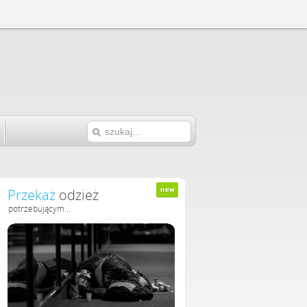
Przekaż
odzież
potrzebującym...