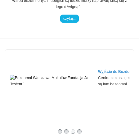
Wśród bezdmnonych i ubogich są ludzie którzy naprawdę chcą się z
tego dźwignąć...
czytaj...
Wyjście do Bezdomny
Centrum miasta, mokotó
są tam bezdomni...