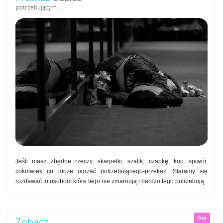
potrzebującym...
Jeśli masz zbędne rzeczy, skarpetki, szalik, czapkę, koc, spiwór,
cokolwiek co może ogrzać potrzebującego-przekaż. Staramy się
rozdawać to osobom które tego nie zmarnują i bardzo tego potrzebują.
Zobacz