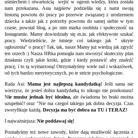
uśmiechem i otwartością wejść w ogrom wiedzy, która została
nam przekazana. Asia najpierw podzieliła się z nami swoją
historią powrotu do pracy po przerwie związanej z urodzeniem
dziecka a także
ja
k
z potrzeby powrotu do samej siebie w tym
czasie, powstał blog, a po nim marka osobista i społeczność na
Instagramie. Mamy dowiedziały się m.in. jak efektywnie szukać
pracy. Wiedzieliście, że istnieje coś takiego jak " ukryte
ogłoszenia" o pracę? Tak, tak, nasze Mamy już wiedzą jak zgryźć
ten orzech :) Nasza HRka pomogła nam stworzyć skuteczny plan
działania czyli jakie kroki, gdzie i kiedy postawić aby znaleźć
pracę, i to tą wymarzoną! Otrzymałyśmy wiele rad i wskazówek,
od tych bardzo merytorycznych, po te stricte psychologiczne.
Rada Asi:
Mama jest najlepszą kandydatką!
Jeśli sama nie
wierzysz, że jesteś dobra kandydatką to nikogo nie przekonasz!
N
ie musisz jednak być idealna,
ale świadoma bo braki można
uzupełnić! oraz "Nie ma czegoś takiego jak dobra decyzja. Czas
zweryfikuje każdą.
Decyzja ma być dobra na TU i TERAZ!
I najważniejsza:
Nie poddawaj się!
Poznałyśmy też nowe zawody, które dają możliwość łączenia z