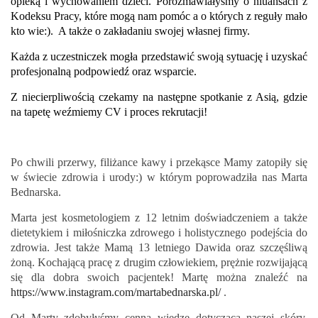
opieką i wychowaniem dzieci. Porozmawiałyśmy o niuansach z
Kodeksu Pracy, które mogą nam pomóc a o których z reguły mało
kto wie:). A także o zakładaniu swojej własnej firmy.
Każda z uczestniczek mogła przedstawić swoją sytuację i uzyskać
profesjonalną podpowiedź oraz wsparcie.
Z niecierpliwością czekamy na następne spotkanie z Asią, gdzie
na tapetę weźmiemy CV i proces rekrutacji!
Po chwili przerwy, filiżance kawy i przekąsce Mamy zatopiły się
w świecie zdrowia i urody:) w którym poprowadziła nas Marta
Bednarska.
Marta jest kosmetologiem z 12 letnim doświadczeniem a także
dietetykiem i miłośniczka zdrowego i holistycznego podejścia do
zdrowia. Jest także Mamą 13 letniego Dawida oraz szczęśliwą
żoną. Kochającą pracę z drugim człowiekiem, prężnie rozwijającą
się dla dobra swoich pacjentek! Martę można znaleźć na
https://www.instagram.com/martabednarska.pl/
.
Od Marty zdobyłyśmy cenną wiedzę dotyczącą naszej skóry,