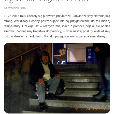
13 wrzesień 2015
11.25.2015 roku zaczęły się pierwsze przymrozki. Odwiedziliśmy ciemniejszą
stronę Warszawy i osoby potrzebujące nie są przygotowane do tak niskiej
temperatury. Czekają, aż w różnych miejscach z pomocą pojawi się odzież
zimowa. Zachęcamy Państwa do pomocy, w dniu naszej posługi widzieliśmy
ludzi w dresach i pantoflach. My jako przygotowani do wyjścia zmarzliśmy...